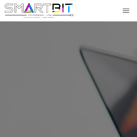
T
O
G
G
L
E
N
A
V
I
G
A
T
I
O
N